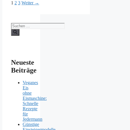
Seite
Seite
Seite
1
2
3
Weiter
→
Suchen
nach:
Neueste
Beiträge
Veganes
Eis
ohne
Eismaschine:
Schnelle
Rezepte
für
Jedermann
Günstige
Einsteigermodelle