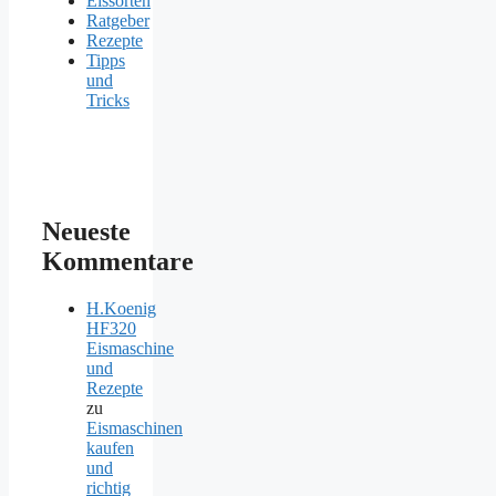
Eissorten
Ratgeber
Rezepte
Tipps
und
Tricks
Neueste
Kommentare
H.Koenig
HF320
Eismaschine
und
Rezepte
zu
Eismaschinen
kaufen
und
richtig