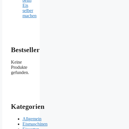
beim
Eis
selber
machen
Bestseller
Keine
Produkte
gefunden.
Kategorien
Allgemein
Eismaschinen