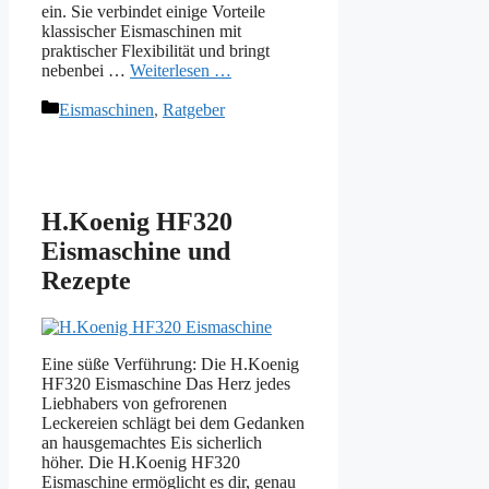
ein. Sie verbindet einige Vorteile
klassischer Eismaschinen mit
praktischer Flexibilität und bringt
nebenbei …
Weiterlesen …
Kategorien
Eismaschinen
,
Ratgeber
H.Koenig HF320
Eismaschine und
Rezepte
Eine süße Verführung: Die H.Koenig
HF320 Eismaschine Das Herz jedes
Liebhabers von gefrorenen
Leckereien schlägt bei dem Gedanken
an hausgemachtes Eis sicherlich
höher. Die H.Koenig HF320
Eismaschine ermöglicht es dir, genau