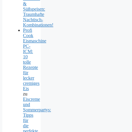
&
Süßspeisen:
Traumhafte
Nachtisch-
Kombinationen!
Profi
Cook
Eismaschine
PC-
ICM:
10
tolle
Rezepte
für
lecker
cremiges
Eis
zu
Eiscreme
und
Sommerpartys:
Tipps
für
die
perfekte