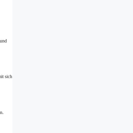
 und
it sich
n.