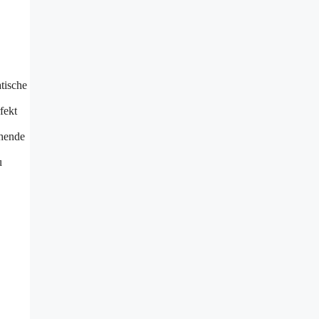
tische
fekt
chende
u