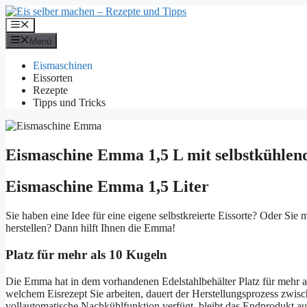
Zum
Inhalt
Menü
springen
Menü
Eismaschinen
Eissorten
Rezepte
Tipps und Tricks
Eismaschine Emma 1,5 L mit selbstkühle
Eismaschine Emma 1,5 Liter
Sie haben eine Idee für eine eigene selbstkreierte Eissorte? Oder Sie
herstellen? Dann hilft Ihnen die Emma!
Platz für mehr als 10 Kugeln
Die Emma hat in dem vorhandenen Edelstahlbehälter Platz für mehr al
welchem Eisrezept Sie arbeiten, dauert der Herstellungsprozess zwi
vollautomatische Nachkühlfunktion verfügt, bleibt das Endprodukt au