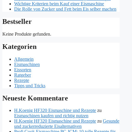
Wichtige Kriterien beim Kauf einer Eismaschine
Die Rolle von Zucker und Fett beim Eis selber machen
Bestseller
Keine Produkte gefunden.
Kategorien
Allgemein
Eismaschinen
Eissorten
Ratgeber
Rezepte
Tipps und Tricks
Neueste Kommentare
H.Koenig HF320 Eismaschine und Rezepte
zu
Eismaschinen kaufen und richtig nutzen
H.Koenig HF320 Eismaschine und Rezepte
zu
Gesunde
und zuckerreduzierte Eisalternativen
Profi Cook Eismaschine PC-ICM: 10 tolle Rezepte für