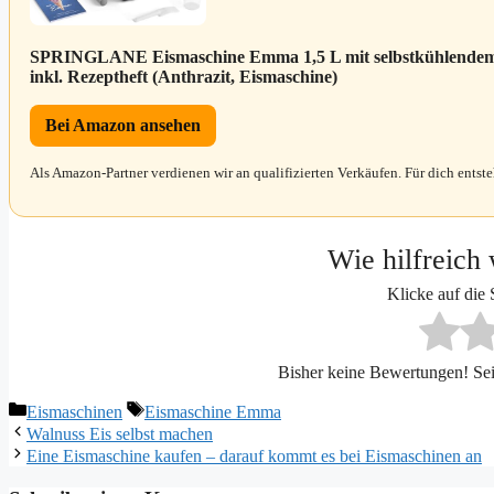
SPRINGLANE Eismaschine Emma 1,5 L mit selbstkühlendem K
inkl. Rezeptheft (Anthrazit, Eismaschine)
Bei Amazon ansehen
Als Amazon-Partner verdienen wir an qualifizierten Verkäufen. Für dich entst
Wie hilfreich 
Klicke auf die
Bisher keine Bewertungen! Sei 
Kategorien
Schlagwörter
Eismaschinen
Eismaschine Emma
Walnuss Eis selbst machen
Eine Eismaschine kaufen – darauf kommt es bei Eismaschinen an