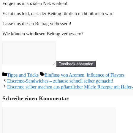
Folge uns in sozialen Netzwerken!
Es tut uns leid, dass der Beitrag für dich nicht hilfreich war!
Lasse uns diesen Beitrag verbessern!
Wie können wir diesen Beitrag verbessern?
Feedback absenden
Kategorien
Schlagwörter
Tipps und Tricks
Einfluss von Aromen
,
Influence of Flavors
Eiscreme-Sandwiches – zuhause schnell selber gemacht!
Eiscreme selber machen aus pflanzlicher Milch: Rezepte mit Hafer
Schreibe einen Kommentar
Kommentar