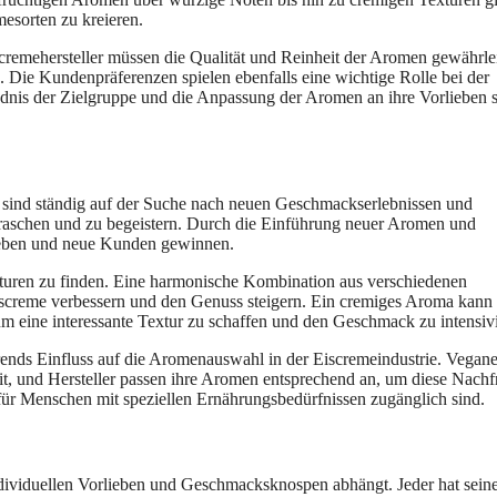
esorten zu kreieren.
cremehersteller müssen die Qualität und Reinheit der Aromen gewährlei
 Die Kundenpräferenzen spielen ebenfalls eine wichtige Rolle bei der
nis der Zielgruppe und die Anpassung der Aromen an ihre Vorlieben 
ler sind ständig auf der Suche nach neuen Geschmackserlebnissen und
aschen und zu begeistern. Durch die Einführung neuer Aromen und
eben und neue Kunden gewinnen.
xturen zu finden. Eine harmonische Kombination aus verschiedenen
screme verbessern und den Genuss steigern. Ein cremiges Aroma kann 
 eine interessante Textur zu schaffen und den Geschmack zu intensivi
nds Einfluss auf die Aromenauswahl in der Eiscremeindustrie. Vegane
eit, und Hersteller passen ihre Aromen entsprechend an, um diese Nachf
ür Menschen mit speziellen Ernährungsbedürfnissen zugänglich sind.
ndividuellen Vorlieben und Geschmacksknospen abhängt. Jeder hat sein