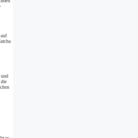
romen
e
 auf
Matcha
n und
 die
ichen
bt es