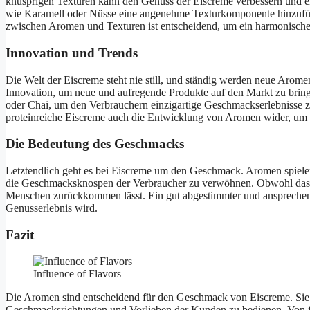
knusprigen Texturen kann den Genuss der Eiscreme verbessern und e
wie Karamell oder Nüsse eine angenehme Texturkomponente hinzufüg
zwischen Aromen und Texturen ist entscheidend, um ein harmonische
Innovation und Trends
Die Welt der Eiscreme steht nie still, und ständig werden neue Arom
Innovation, um neue und aufregende Produkte auf den Markt zu bri
oder Chai, um den Verbrauchern einzigartige Geschmackserlebnisse zu
proteinreiche Eiscreme auch die Entwicklung von Aromen wider, um 
Die Bedeutung des Geschmacks
Letztendlich geht es bei Eiscreme um den Geschmack. Aromen spielen
die Geschmacksknospen der Verbraucher zu verwöhnen. Obwohl das Au
Menschen zurückkommen lässt. Ein gut abgestimmter und ansprechen
Genusserlebnis wird.
Fazit
Influence of Flavors
Die Aromen sind entscheidend für den Geschmack von Eiscreme. Sie bi
Geschmacksrichtungen und Vorlieben der Kunden zu bedienen. Von fr