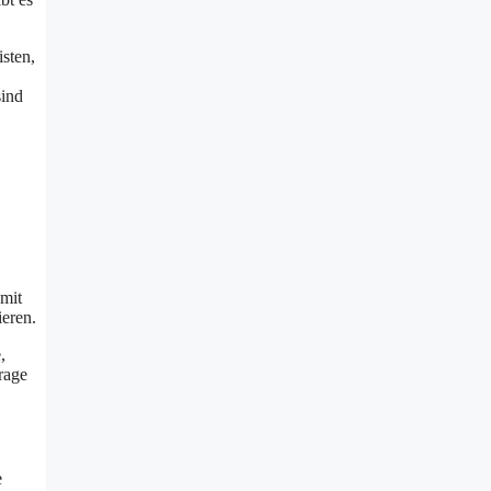
sten,
sind
mit
eren.
,
rage
e