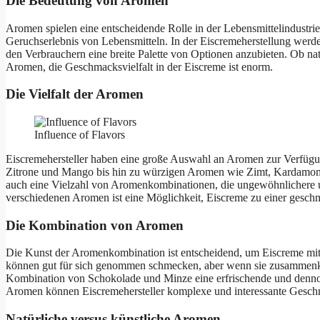
Die Bedeutung von Aromen
Aromen spielen eine entscheidende Rolle in der Lebensmittelindustri
Geruchserlebnis von Lebensmitteln. In der Eiscremeherstellung w
den Verbrauchern eine breite Palette von Optionen anzubieten. Ob na
Aromen, die Geschmacksvielfalt in der Eiscreme ist enorm.
Die Vielfalt der Aromen
Influence of Flavors
Eiscremehersteller haben eine große Auswahl an Aromen zur Verfügu
Zitrone und Mango bis hin zu würzigen Aromen wie Zimt, Kardamom 
auch eine Vielzahl von Aromenkombinationen, die ungewöhnlichere u
verschiedenen Aromen ist eine Möglichkeit, Eiscreme zu einer gesch
Die Kombination von Aromen
Die Kunst der Aromenkombination ist entscheidend, um Eiscreme mi
können gut für sich genommen schmecken, aber wenn sie zusammenk
Kombination von Schokolade und Minze eine erfrischende und denno
Aromen können Eiscremehersteller komplexe und interessante Geschma
Natürliche versus künstliche Aromen