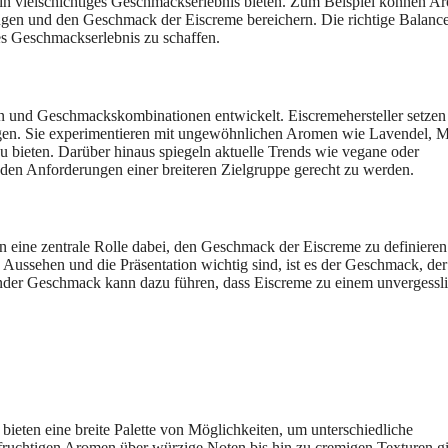
in vielschichtiges Geschmackserlebnis bieten. Zum Beispiel können A
en und den Geschmack der Eiscreme bereichern. Die richtige Balanc
s Geschmackserlebnis zu schaffen.
en und Geschmackskombinationen entwickelt. Eiscremehersteller setzen
ngen. Sie experimentieren mit ungewöhnlichen Aromen wie Lavendel, 
 bieten. Darüber hinaus spiegeln aktuelle Trends wie vegane oder
den Anforderungen einer breiteren Zielgruppe gerecht zu werden.
 eine zentrale Rolle dabei, den Geschmack der Eiscreme zu definiere
ssehen und die Präsentation wichtig sind, ist es der Geschmack, der
der Geschmack kann dazu führen, dass Eiscreme zu einem unvergessl
eten eine breite Palette von Möglichkeiten, um unterschiedliche
uchtigen Aromen über würzige Noten bis hin zu cremigen Texturen gi