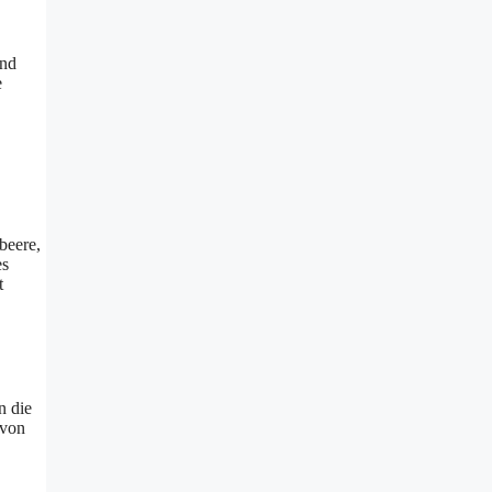
und
e
beere,
es
t
n die
 von