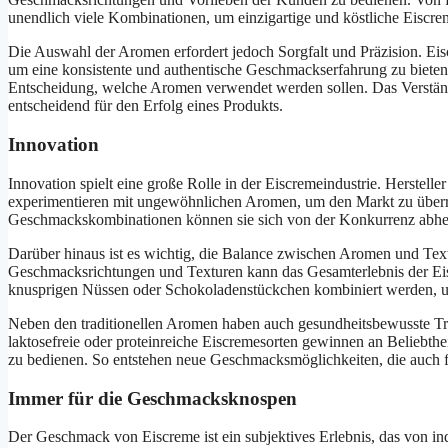
unendlich viele Kombinationen, um einzigartige und köstliche Eiscrem
Die Auswahl der Aromen erfordert jedoch Sorgfalt und Präzision. Eis
um eine konsistente und authentische Geschmackserfahrung zu bieten.
Entscheidung, welche Aromen verwendet werden sollen. Das Verständ
entscheidend für den Erfolg eines Produkts.
Innovation
Innovation spielt eine große Rolle in der Eiscremeindustrie. Herstel
experimentieren mit ungewöhnlichen Aromen, um den Markt zu überr
Geschmackskombinationen können sie sich von der Konkurrenz abh
Darüber hinaus ist es wichtig, die Balance zwischen Aromen und Te
Geschmacksrichtungen und Texturen kann das Gesamterlebnis der Ei
knusprigen Nüssen oder Schokoladenstückchen kombiniert werden, um
Neben den traditionellen Aromen haben auch gesundheitsbewusste Tre
laktosefreie oder proteinreiche Eiscremesorten gewinnen an Beliebth
zu bedienen. So entstehen neue Geschmacksmöglichkeiten, die auch f
Immer für die Geschmacksknospen
Der Geschmack von Eiscreme ist ein subjektives Erlebnis, das von i