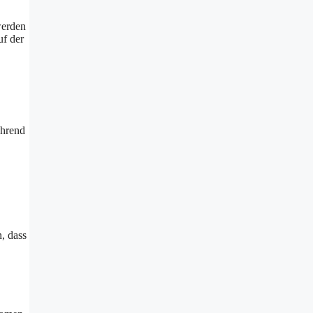
werden
uf der
ährend
, dass