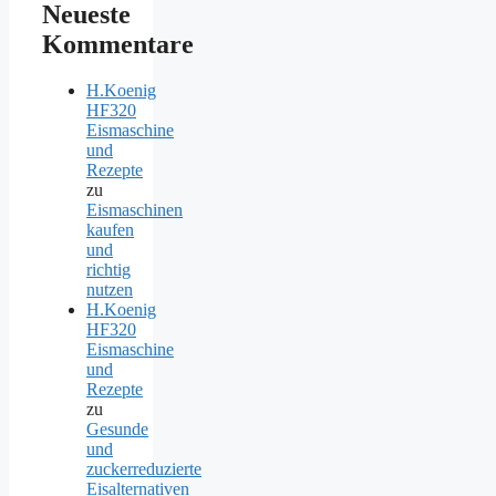
Neueste
Kommentare
H.Koenig
HF320
Eismaschine
und
Rezepte
zu
Eismaschinen
kaufen
und
richtig
nutzen
H.Koenig
HF320
Eismaschine
und
Rezepte
zu
Gesunde
und
zuckerreduzierte
Eisalternativen