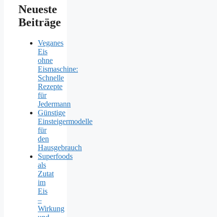
Neueste
Beiträge
Veganes
Eis
ohne
Eismaschine:
Schnelle
Rezepte
für
Jedermann
Günstige
Einsteigermodelle
für
den
Hausgebrauch
Superfoods
als
Zutat
im
Eis
–
Wirkung